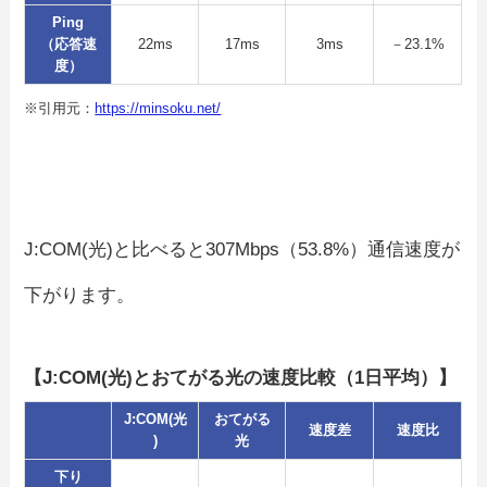
Ping
（応答速
22ms
17ms
3ms
－23.1%
度）
※引用元：
https://minsoku.net/
J:COM(光)と比べると307Mbps（53.8%）通信速度が
下がります。
【J:COM(光)とおてがる光の速度比較（1日平均）】
J:COM(光
おてがる
速度差
速度比
)
光
下り