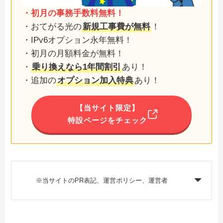
・初月の事務手数料無料！
・おてがる光の
新規工事費が無料
！
・IPv6オプション永年無料！
・初月の月額料金が無料！
・
乗り換えなら1年間割引
あり！
・追加の
オプション加入特典
あり！
【当サイト限定】
特設ページをチェック
※当サイトのPR表記、運営ポリシー、運営者