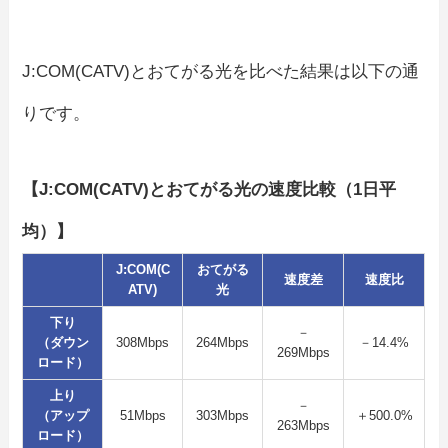
J:COM(CATV)とおてがる光を比べた結果は以下の通
りです。
【J:COM(CATV)とおてがる光の速度比較（1日平
均）】
J:COM(C
おてがる
速度差
速度比
ATV)
光
下り
－
（ダウン
308Mbps
264Mbps
－14.4%
269Mbps
ロード）
上り
－
（アップ
51Mbps
303Mbps
＋500.0%
263Mbps
ロード）