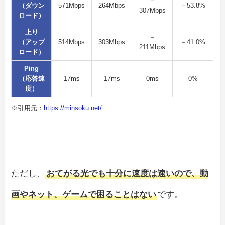
－
（ダウン
571Mbps
264Mbps
－53.8%
307Mbps
ロード）
上り
－
（アップ
514Mbps
303Mbps
－41.0%
211Mbps
ロード）
Ping
（応答速
17ms
17ms
0ms
0%
度）
※引用元：
https://minsoku.net/
ただし、
おてがる光でも十分に速度は速いので、動
画やネット、ゲームで困ることはない
です。