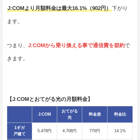
J:COMより月額料金は最大16.1%（902円）
下がり
ます。
つまり、
J:COMから乗り換える事で通信費を節約
で
きます。
【J:COMとおてがる光の月額料金】
おてがる
J:COM
料金差
料金比
光
1ギガ
5,478円
4,708円
770円
14.1%
戸建て