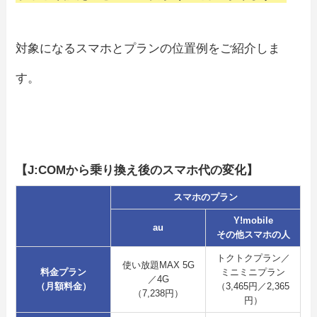
対象になるスマホとプランの位置例をご紹介しま
す。
【J:COMから乗り換え後のスマホ代の変化】
スマホのプラン
Y!mobile
au
その他スマホの人
トクトクプラン／
使い放題MAX 5G
料金プラン
ミニミニプラン
／4G
（月額料金）
（3,465円／2,365
（7,238円）
円）