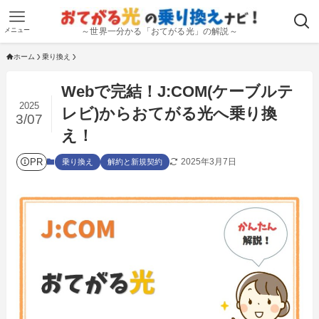
メニュー
～世界一分かる「おてがる光」の解説～
ホーム
乗り換え
Webで完結！J:COM(ケーブルテ
2025
レビ)からおてがる光へ乗り換
3/07
え！
PR
2025年3月7日
乗り換え
解約と新規契約